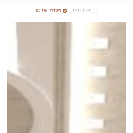
יזמות ונדל"ן
מוסדות וארגונים